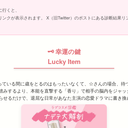
に行くと、
ンクが表示されます。 X（旧Twitter）のポストにある診断結果
🗝 幸運の鍵
Lucky Item
っている間に歳をとるのはもったいなくて、☆さんの場合、待
値踏みするより、本能を直撃する「香り」で相手の脳内をジャッ
香らせるだけで、退屈な日常があなた主演の恋愛ドラマに書き換