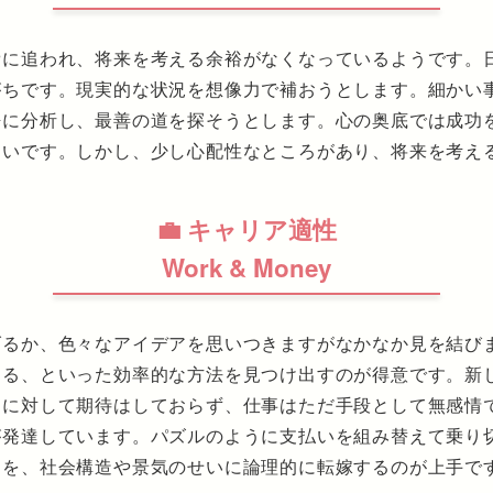
費に追われ、将来を考える余裕がなくなっているようです。
がちです。現実的な状況を想像力で補おうとします。細かい
静に分析し、最善の道を探そうとします。心の奥底では成功
多いです。しかし、少し心配性なところがあり、将来を考え
💼 キャリア適性
Work & Money
げるか、色々なアイデアを思いつきますがなかなか見を結び
する、といった効率的な方法を見つけ出すのが得意です。新
中に対して期待はしておらず、仕事はただ手段として無感情
が発達しています。パズルのように支払いを組み替えて乗り
由を、社会構造や景気のせいに論理的に転嫁するのが上手で