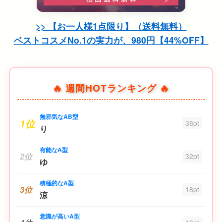
>> 【お一人様1点限り】（送料無料）
ベストコスメNo.1の実力が、980円【44%OFF】
🔥 週間HOTランキング 🔥
無邪気なAB型
1位
38pt
り
有能なA型
2位
32pt
ゆ
積極的なA型
3位
18pt
涼
意識が高いA型