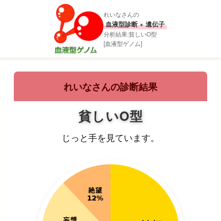
れいなさんの
血液型診断 × 遺伝子
分析結果:貧しいO型
[血液型ゲノム]
れいなさんの診断結果
貧しいO型
じっと手を見ています。