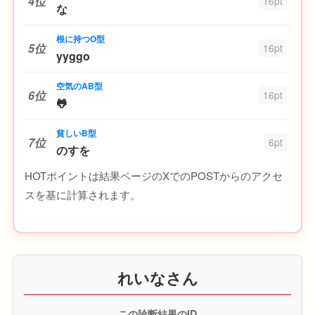
4位
16pt
な
根に持つO型
5位
16pt
yyggo
空気のAB型
6位
16pt
🐸
貧しいB型
7位
6pt
のすを
HOTポイントは結果ページのXでのPOSTからのアクセ
スを基に計算されます。
れいなさん
この診断結果のID