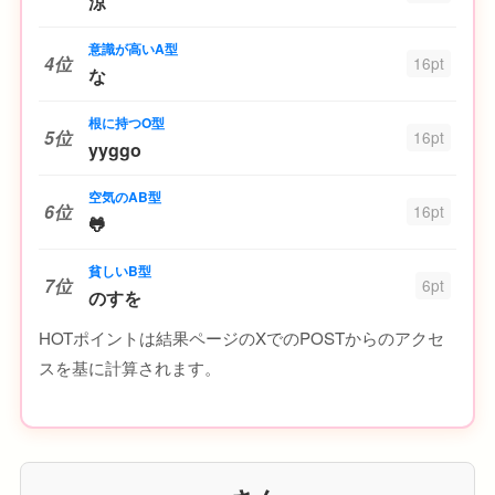
涼
意識が高いA型
4位
16pt
な
根に持つO型
5位
16pt
yyggo
空気のAB型
6位
16pt
🐸
貧しいB型
7位
6pt
のすを
HOTポイントは結果ページのXでのPOSTからのアクセ
スを基に計算されます。