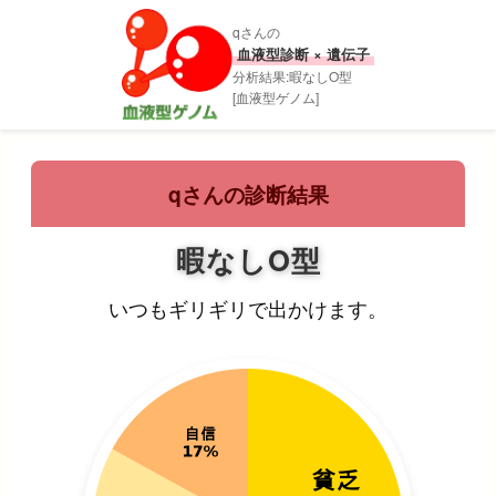
qさんの
血液型診断 × 遺伝子
分析結果:暇なしO型
[血液型ゲノム]
qさんの診断結果
暇なしO型
いつもギリギリで出かけます。