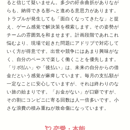
ると信じて疑いません。多少の紆余曲折がありなが
らも、納得できる形へと進める意思力があります。
トラブルが発生しても「面白くなってきたな」と捉
え、ゲーム感覚で解決策を模索します。その姿勢が
チームの雰囲気を和ませます。計画段階であれこれ
悩むより、現場で起きた問題にアドリブで対応して
いく方が得意です。出世や競争にはあまり興味がな
く、自分のペースで楽しく働くことを優先します。
「リボ払い」や「後払い」は、未来の自分からの借
金だという感覚が麻痺しています。毎月の支払額が
一定なことに安心していますが、それは終わりのな
い旅の始まりです。「お金がない」が口癖ですが、
その割にコンビニに寄る回数は人一倍多いです。小
さな浪費の積み重ねが致命傷になっています。
💘 恋愛・本能