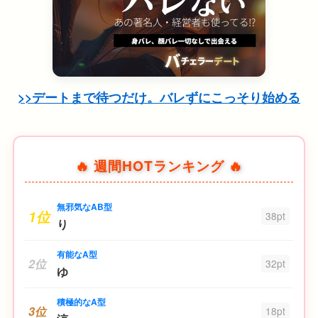
>>デートまで待つだけ。バレずにこっそり始める
🔥 週間HOTランキング 🔥
無邪気なAB型
1位
38pt
り
有能なA型
2位
32pt
ゆ
積極的なA型
3位
18pt