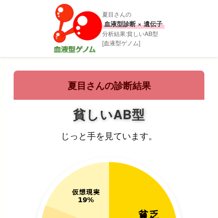
夏目さんの
血液型診断 × 遺伝子
分析結果:貧しいAB型
[血液型ゲノム]
夏目さんの診断結果
貧しいAB型
じっと手を見ています。