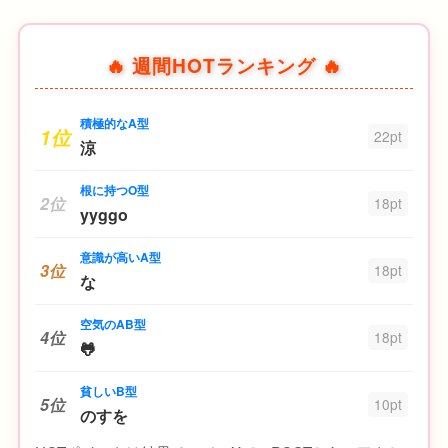
🔥 週間HOTランキング 🔥
積極的なA型
1位
22pt
涼
根に持つO型
2位
18pt
yyggo
意識が高いA型
3位
18pt
な
空気のAB型
4位
18pt
🐸
貧しいB型
5位
10pt
のすを