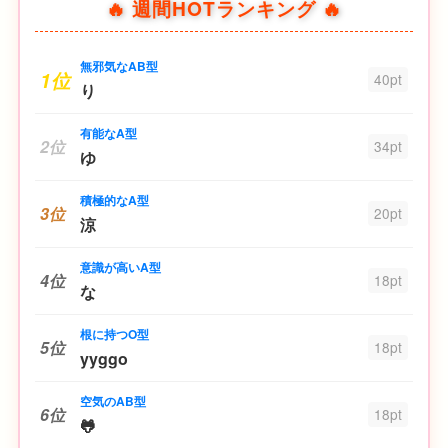
🔥 週間HOTランキング 🔥
無邪気なAB型
1位
40pt
り
有能なA型
2位
34pt
ゆ
積極的なA型
3位
20pt
涼
意識が高いA型
4位
18pt
な
根に持つO型
5位
18pt
yyggo
空気のAB型
6位
18pt
🐸