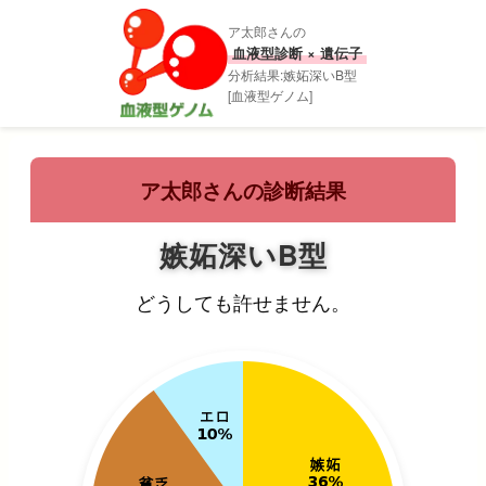
ア太郎さんの
血液型診断 × 遺伝子
分析結果:嫉妬深いB型
[血液型ゲノム]
ア太郎さんの診断結果
嫉妬深いB型
どうしても許せません。