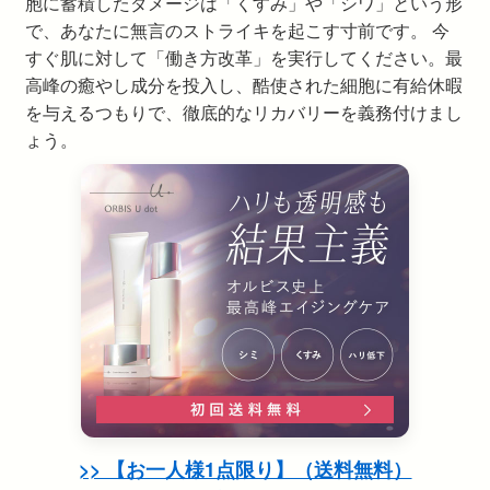
胞に蓄積したダメージは「くすみ」や「シワ」という形
で、あなたに無言のストライキを起こす寸前です。 今
すぐ肌に対して「働き方改革」を実行してください。最
高峰の癒やし成分を投入し、酷使された細胞に有給休暇
を与えるつもりで、徹底的なリカバリーを義務付けまし
ょう。
>> 【お一人様1点限り】（送料無料）