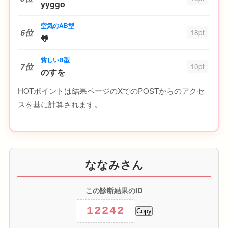
yyggo
空気のAB型
6位
18pt
🐸
貧しいB型
7位
10pt
のすを
HOTポイントは結果ページのXでのPOSTからのアクセ
スを基に計算されます。
ななみさん
この診断結果のID
12242
Copy