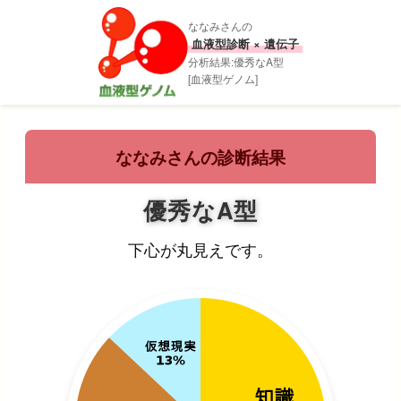
ななみさんの
血液型診断 × 遺伝子
分析結果:優秀なA型
[血液型ゲノム]
ななみさんの診断結果
優秀なA型
下心が丸見えです。