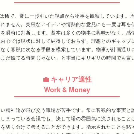
とは稀で、常に一歩引いた視点から物事を観察しています。
しれません。突飛なアイデアや情熱的な意見にも一度は耳を
性を瞬時に判断します。基本は多くの物事に興味がなく、感
。内心では現状に対して納得しておらず、理想とのギャップ
はなく寡黙に次なる手段を模索しています。物事が計画通り
「まだ慌てる時間じゃない」と本当にギリギリの時間でも言
💼 キャリア適性
Work & Money
ない精神論が飛び交う職場が苦手です。常に客観的な事実と
てしまっている会議でも、決して場の雰囲気に流されること
性を切り分けて考えることができます。指示されたことを黙