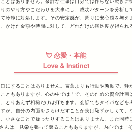
すことはありません。余計な仕事は自分では作らない動きに
なりのやり方やこだわりを大事にし、成功パターンを分析し
て冷静に対処します。その安定感が、周りに安心感を与えま
す。かけた金額や時間に対して、どれだけの満足度が得られ
💘 恋愛・本能
Love & Instinct
く口にすることはありません。言葉よりも行動や態度で、静
うこともありますが、心の中では「で、そのための資金計画
も、とりあえず相槌だけは打ちます。会話でもタイパなどを
ますが、自分の内面をさらけだすことが実は恥ずかしくて、
は、小さなことで疑ったりすることはありません。また同時
nさんは、見栄を張って奢ることもありますが、内心では「