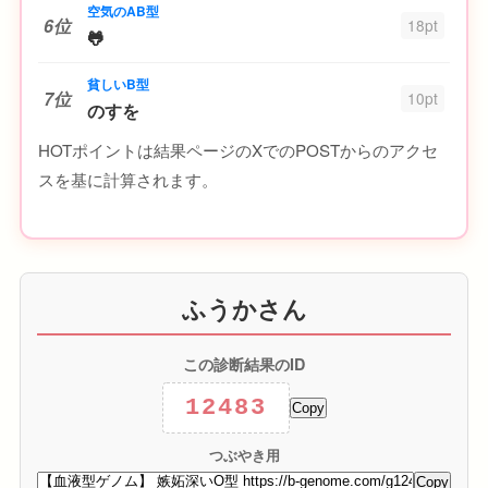
空気のAB型
6位
18pt
🐸
貧しいB型
7位
10pt
のすを
HOTポイントは結果ページのXでのPOSTからのアクセ
スを基に計算されます。
ふうかさん
この診断結果のID
12483
Copy
つぶやき用
Copy