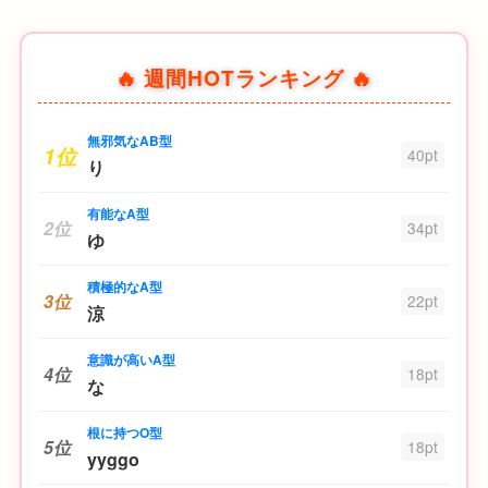
🔥 週間HOTランキング 🔥
無邪気なAB型
1位
40pt
り
有能なA型
2位
34pt
ゆ
積極的なA型
3位
22pt
涼
意識が高いA型
4位
18pt
な
根に持つO型
5位
18pt
yyggo