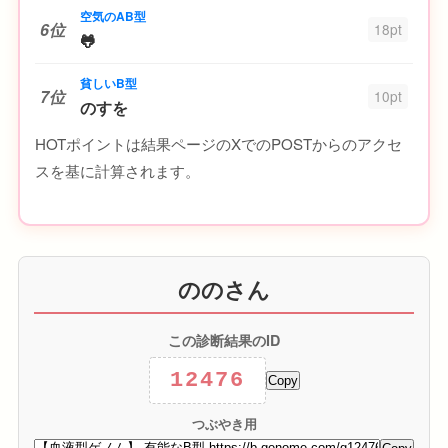
空気のAB型
6位
18pt
🐸
貧しいB型
7位
10pt
のすを
HOTポイントは結果ページのXでのPOSTからのアクセ
スを基に計算されます。
ののさん
この診断結果のID
12476
Copy
つぶやき用