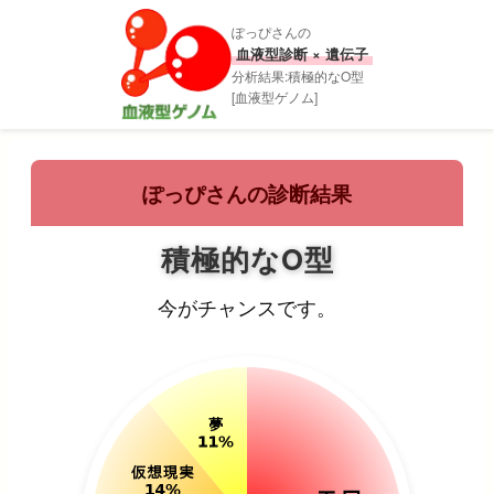
ぽっぴさんの
血液型診断 × 遺伝子
分析結果:積極的なO型
[血液型ゲノム]
ぽっぴさんの診断結果
積極的なO型
今がチャンスです。