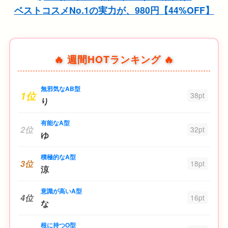
ベストコスメNo.1の実力が、980円【44%OFF】
🔥 週間HOTランキング 🔥
無邪気なAB型
1位
38pt
り
有能なA型
2位
32pt
ゆ
積極的なA型
3位
18pt
涼
意識が高いA型
4位
16pt
な
根に持つO型