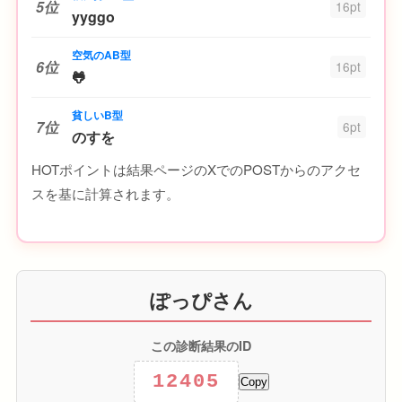
5位
16pt
yyggo
空気のAB型
6位
16pt
🐸
貧しいB型
7位
6pt
のすを
HOTポイントは結果ページのXでのPOSTからのアクセ
スを基に計算されます。
ぽっぴさん
この診断結果のID
12405
Copy