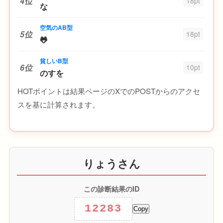
4位
18pt
な
空気のAB型
5位
18pt
🐸
貧しいB型
6位
10pt
のすを
HOTポイントは結果ページのXでのPOSTからのアクセ
スを基に計算されます。
りょうさん
この診断結果のID
12283
Copy