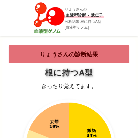
りょうさんの
血液型診断 × 遺伝子
分析結果:根に持つA型
[血液型ゲノム]
りょうさんの診断結果
根に持つA型
きっちり覚えてます。