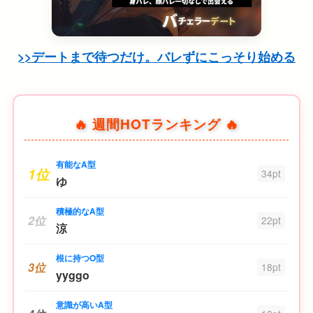
>>デートまで待つだけ。バレずにこっそり始める
🔥 週間HOTランキング 🔥
有能なA型
1位
34pt
ゆ
積極的なA型
2位
22pt
涼
根に持つO型
3位
18pt
yyggo
意識が高いA型