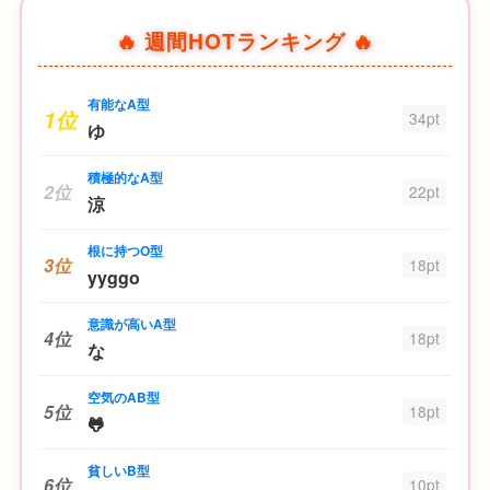
🔥 週間HOTランキング 🔥
有能なA型
1位
34pt
ゆ
積極的なA型
2位
22pt
涼
根に持つO型
3位
18pt
yyggo
意識が高いA型
4位
18pt
な
空気のAB型
5位
18pt
🐸
貧しいB型
6位
10pt