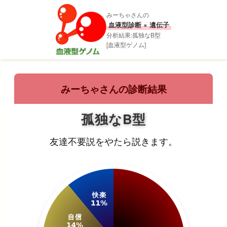
みーちゃさんの
血液型診断 × 遺伝子
分析結果:孤独なB型
[血液型ゲノム]
みーちゃさんの診断結果
孤独なB型
友達不要説をやたら説きます。