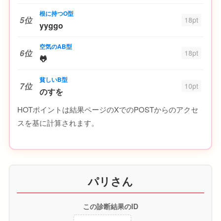
根に持つO型
5位
18pt
yyggo
空気のAB型
6位
18pt
🐸
貧しいB型
7位
10pt
のすを
HOTポイントは結果ページのXでのPOSTからのアクセ
スを基に計算されます。
パリさん
この診断結果のID