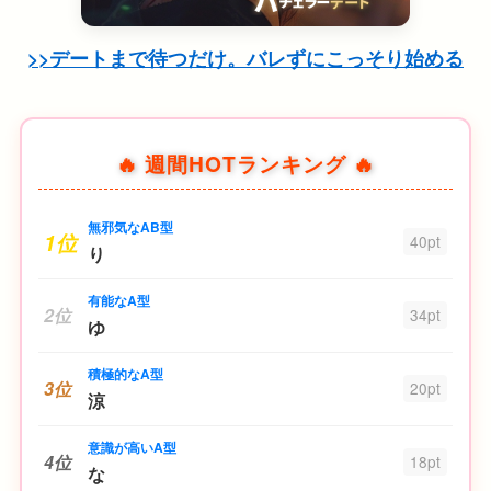
>>デートまで待つだけ。バレずにこっそり始める
🔥 週間HOTランキング 🔥
無邪気なAB型
1位
40pt
り
有能なA型
2位
34pt
ゆ
積極的なA型
3位
20pt
涼
意識が高いA型
4位
18pt
な