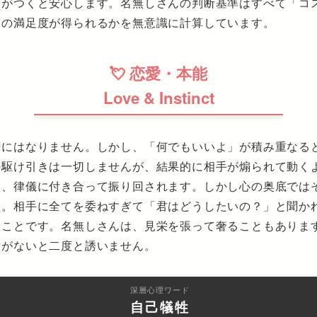
きがつくと安心します。名無しさんの判断基準はすべて「コ
けの満足度が得られるかを無意識に計算しています。
💘 恋愛・本能
Love & Instinct
嘩にはなりません。しかし、「何でもいいよ」が積み重なる
の駆け引きは一切しませんが、結果的に相手が煽られて動く
も、律儀に付き合って振り回されます。しかし心の奥底では
す。相手に全てを委ねすぎて「君はどうしたいの？」と聞か
いことです。名無しさんは、見栄を張って奢ることもありま
謝がないと二度と誘いません。
深層心理ワード
自己犠牲