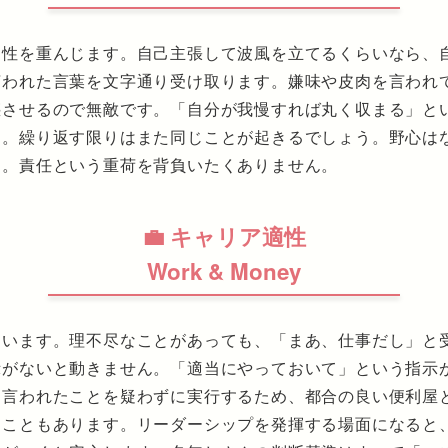
調性を重んじます。自己主張して波風を立てるくらいなら、
言われた言葉を文字通り受け取ります。嫌味や皮肉を言われ
惑させるので無敵です。「自分が我慢すれば丸く収まる」と
す。繰り返す限りはまた同じことが起きるでしょう。野心は
す。責任という重荷を背負いたくありません。
💼 キャリア適性
Work & Money
ています。理不尽なことがあっても、「まあ、仕事だし」と
示がないと動きません。「適当にやっておいて」という指示
。言われたことを疑わずに実行するため、都合の良い便利屋
ることもあります。リーダーシップを発揮する場面になると