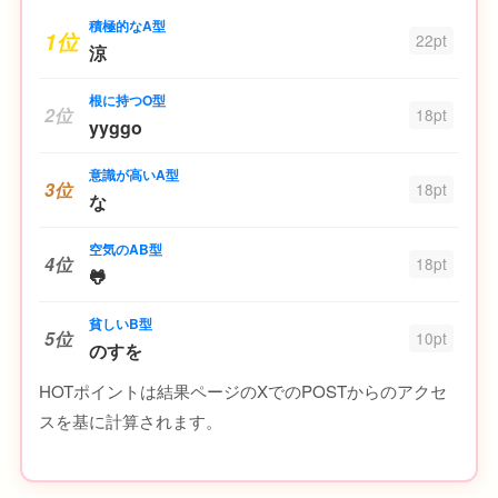
積極的なA型
1位
22pt
涼
根に持つO型
2位
18pt
yyggo
意識が高いA型
3位
18pt
な
空気のAB型
4位
18pt
🐸
貧しいB型
5位
10pt
のすを
HOTポイントは結果ページのXでのPOSTからのアクセ
スを基に計算されます。