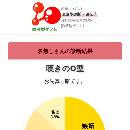
名無しさんの
血液型診断 × 遺伝子
分析結果:嘆きのO型
[血液型ゲノム]
名無しさんの診断結果
嘆きのO型
お先真っ暗です。