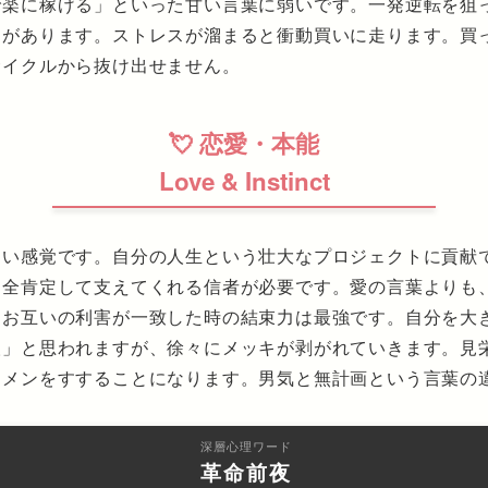
で楽に稼げる」といった甘い言葉に弱いです。一発逆転を狙
さがあります。ストレスが溜まると衝動買いに走ります。買
サイクルから抜け出せません。
💘 恋愛・本能
Love & Instinct
近い感覚です。自分の人生という壮大なプロジェクトに貢献
を全肯定して支えてくれる信者が必要です。愛の言葉よりも
。お互いの利害が一致した時の結束力は最強です。自分を大
人」と思われますが、徐々にメッキが剥がれていきます。見
ーメンをすすることになります。男気と無計画という言葉の
深層心理ワード
革命前夜