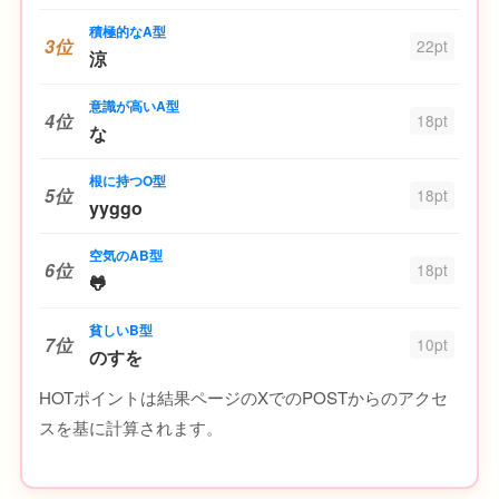
積極的なA型
3位
22pt
涼
意識が高いA型
4位
18pt
な
根に持つO型
5位
18pt
yyggo
空気のAB型
6位
18pt
🐸
貧しいB型
7位
10pt
のすを
HOTポイントは結果ページのXでのPOSTからのアクセ
スを基に計算されます。