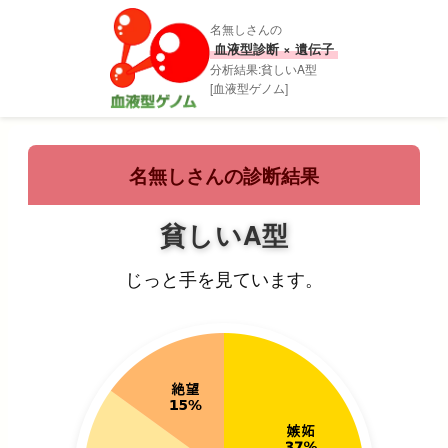
名無しさんの
血液型診断 × 遺伝子
分析結果:貧しいA型
[血液型ゲノム]
名無しさんの診断結果
貧しいA型
じっと手を見ています。