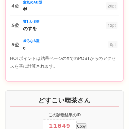
空気のAB型
4位
20pt
🐸
貧しいB型
5位
12pt
のすを
虚ろなA型
6位
0pt
c
HOTポイントは結果ページのXでのPOSTからのアクセ
スを基に計算されます。
どすこい喫茶さん
この診断結果のID
11049
Copy