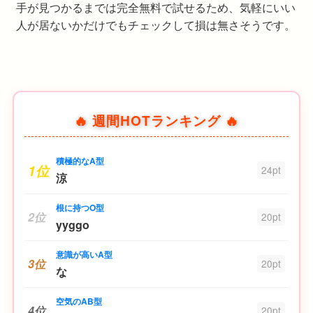
手が見つかるまでは完全無料で試せるため、気軽にいい
人が居ないかだけでもチェックして損は無さそうです。
🔥 週間HOTランキング 🔥
積極的なA型
1位
24pt
涼
根に持つO型
2位
20pt
yyggo
意識が高いA型
3位
20pt
な
空気のAB型
4位
20pt