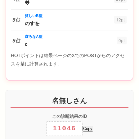
🐸
貧しいB型
5位
12pt
のすを
虚ろなA型
6位
0pt
c
HOTポイントは結果ページのXでのPOSTからのアクセ
スを基に計算されます。
名無しさん
この診断結果のID
11046
Copy