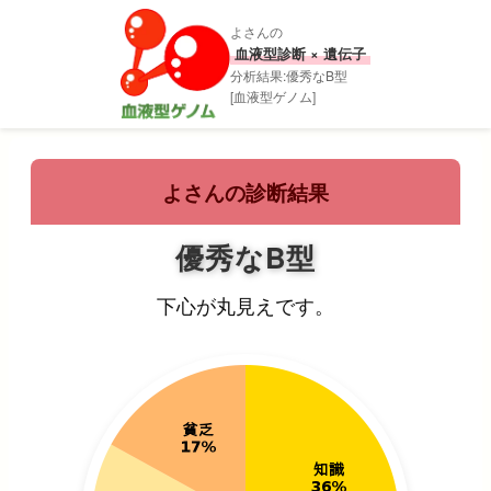
よさんの
血液型診断 × 遺伝子
分析結果:優秀なB型
[血液型ゲノム]
よさんの診断結果
優秀なB型
下心が丸見えです。