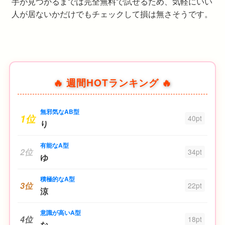
手が見つかるまでは完全無料で試せるため、気軽にいい
人が居ないかだけでもチェックして損は無さそうです。
🔥 週間HOTランキング 🔥
無邪気なAB型
1位
40pt
り
有能なA型
2位
34pt
ゆ
積極的なA型
3位
22pt
涼
意識が高いA型
4位
18pt
な