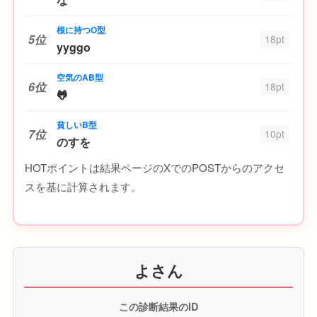
根に持つO型
5位
18pt
yyggo
空気のAB型
6位
18pt
🐸
貧しいB型
7位
10pt
のすを
HOTポイントは結果ページのXでのPOSTからのアクセ
スを基に計算されます。
よさん
この診断結果のID