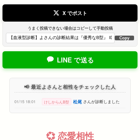
X でポスト
うまく投稿できない場合はコピーして手動投稿
Copy
LINE で送る
📢 最近よさんと相性をチェックした人
松尾
01/15 18:01
さんが診断しました
けしからんB型
💞 恋愛相性