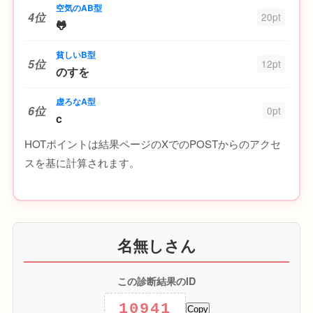
空気のAB型
4位
20pt
🐸
貧しいB型
5位
12pt
のすを
虚ろなA型
6位
0pt
c
HOTポイントは結果ページのXでのPOSTからのアクセ
スを基に計算されます。
名無しさん
この診断結果のID
10941
Copy