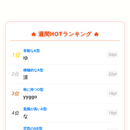
🔥 週間HOTランキング 🔥
有能なA型
1位
34pt
ゆ
積極的なA型
2位
22pt
涼
根に持つO型
3位
18pt
yyggo
意識が高いA型
4位
18pt
な
空気のAB型