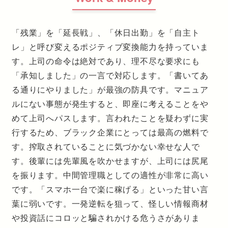
「残業」を「延長戦」、「休日出勤」を「自主ト
レ」と呼び変えるポジティブ変換能力を持っていま
す。上司の命令は絶対であり、理不尽な要求にも
「承知しました」の一言で対応します。「書いてあ
る通りにやりました」が最強の防具です。マニュア
ルにない事態が発生すると、即座に考えることをや
めて上司へパスします。言われたことを疑わずに実
行するため、ブラック企業にとっては最高の燃料で
す。搾取されていることに気づかない幸せな人で
す。後輩には先輩風を吹かせますが、上司には尻尾
を振ります。中間管理職としての適性が非常に高い
です。「スマホ一台で楽に稼げる」といった甘い言
葉に弱いです。一発逆転を狙って、怪しい情報商材
や投資話にコロッと騙されかける危うさがありま