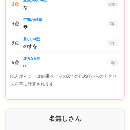
3位
20pt
な
空気のAB型
4位
20pt
🐸
貧しいB型
5位
12pt
のすを
虚ろなA型
6位
0pt
c
HOTポイントは結果ページのXでのPOSTからのアクセ
スを基に計算されます。
名無しさん