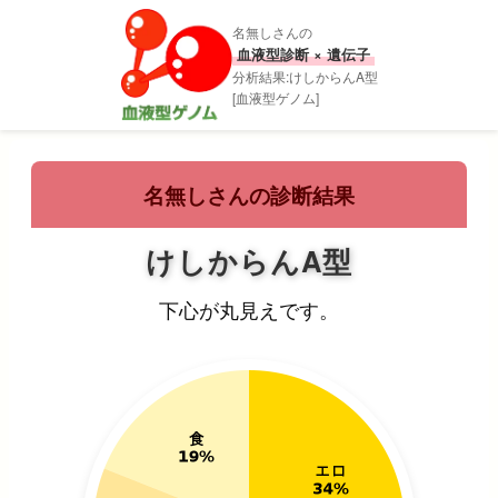
名無しさんの
血液型診断 × 遺伝子
分析結果:けしからんA型
[血液型ゲノム]
名無しさんの診断結果
けしからんA型
下心が丸見えです。