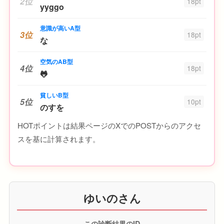
2位
18pt
yyggo
意識が高いA型
3位
18pt
な
空気のAB型
4位
18pt
🐸
貧しいB型
5位
10pt
のすを
HOTポイントは結果ページのXでのPOSTからのアクセ
スを基に計算されます。
ゆいのさん
この診断結果のID