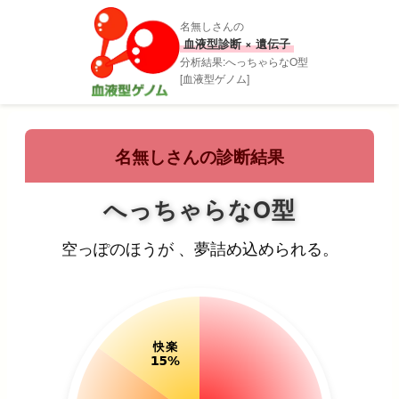
名無しさんの
血液型診断 × 遺伝子
分析結果:へっちゃらなO型
[血液型ゲノム]
名無しさんの診断結果
へっちゃらなO型
空っぽのほうが 、夢詰め込められる。