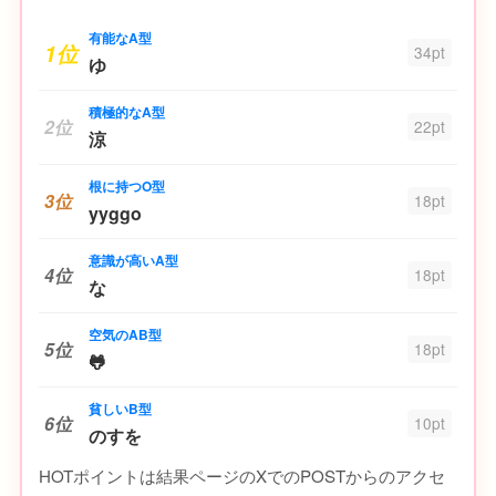
有能なA型
1位
34pt
ゆ
積極的なA型
2位
22pt
涼
根に持つO型
3位
18pt
yyggo
意識が高いA型
4位
18pt
な
空気のAB型
5位
18pt
🐸
貧しいB型
6位
10pt
のすを
HOTポイントは結果ページのXでのPOSTからのアクセ