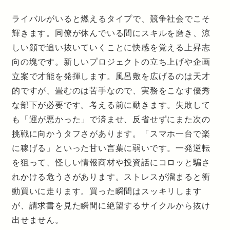
ライバルがいると燃えるタイプで、競争社会でこそ
輝きます。同僚が休んでいる間にスキルを磨き、涼
しい顔で追い抜いていくことに快感を覚える上昇志
向の塊です。新しいプロジェクトの立ち上げや企画
立案で才能を発揮します。風呂敷を広げるのは天才
的ですが、畳むのは苦手なので、実務をこなす優秀
な部下が必要です。考える前に動きます。失敗して
も「運が悪かった」で済ませ、反省せずにまた次の
挑戦に向かうタフさがあります。「スマホ一台で楽
に稼げる」といった甘い言葉に弱いです。一発逆転
を狙って、怪しい情報商材や投資話にコロッと騙さ
れかける危うさがあります。ストレスが溜まると衝
動買いに走ります。買った瞬間はスッキリします
が、請求書を見た瞬間に絶望するサイクルから抜け
出せません。