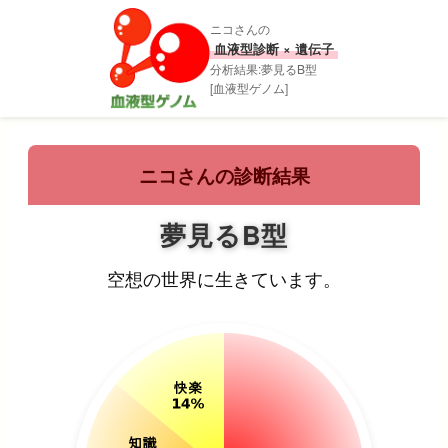
ニコさんの
血液型診断 × 遺伝子
分析結果:夢見るB型
[血液型ゲノム]
ニコさんの診断結果
夢見るB型
空想の世界に生きています。