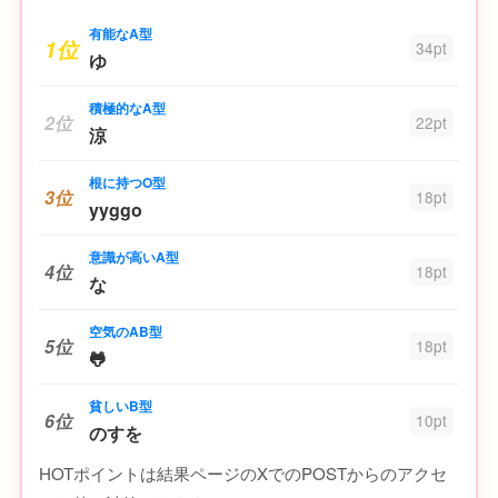
有能なA型
1位
34pt
ゆ
積極的なA型
2位
22pt
涼
根に持つO型
3位
18pt
yyggo
意識が高いA型
4位
18pt
な
空気のAB型
5位
18pt
🐸
貧しいB型
6位
10pt
のすを
HOTポイントは結果ページのXでのPOSTからのアクセ