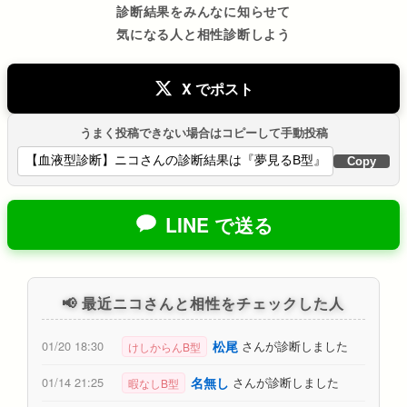
診断結果をみんなに知らせて
気になる人と相性診断しよう
X でポスト
うまく投稿できない場合はコピーして手動投稿
Copy
LINE で送る
📢 最近ニコさんと相性をチェックした人
松尾
01/20 18:30
さんが診断しました
けしからんB型
名無し
01/14 21:25
さんが診断しました
暇なしB型