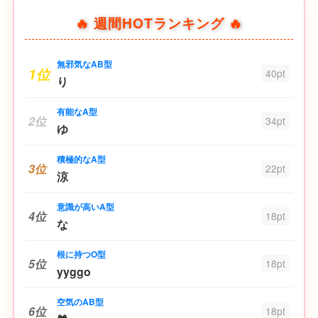
🔥 週間HOTランキング 🔥
無邪気なAB型
1位
40pt
り
有能なA型
2位
34pt
ゆ
積極的なA型
3位
22pt
涼
意識が高いA型
4位
18pt
な
根に持つO型
5位
18pt
yyggo
空気のAB型
6位
18pt