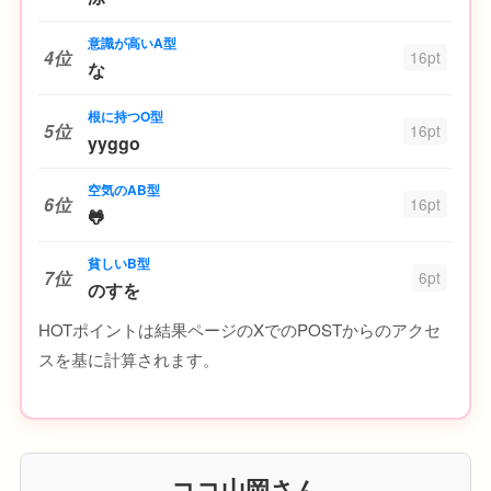
意識が高いA型
4位
16pt
な
根に持つO型
5位
16pt
yyggo
空気のAB型
6位
16pt
🐸
貧しいB型
7位
6pt
のすを
HOTポイントは結果ページのXでのPOSTからのアクセ
スを基に計算されます。
ココ山岡さん