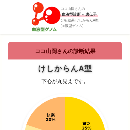
ココ山岡さんの
血液型診断 × 遺伝子
分析結果:けしからんA型
[血液型ゲノム]
ココ山岡さんの診断結果
けしからんA型
下心が丸見えです。