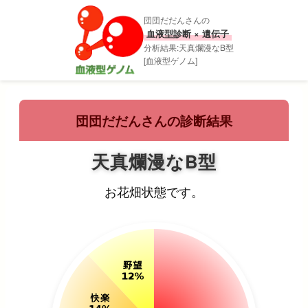
団団だだんさんの
血液型診断 × 遺伝子
分析結果:天真爛漫なB型
[血液型ゲノム]
団団だだんさんの診断結果
天真爛漫なB型
お花畑状態です。