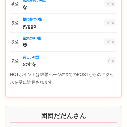
4位
16pt
な
根に持つO型
5位
16pt
yyggo
空気のAB型
6位
16pt
🐸
貧しいB型
7位
6pt
のすを
HOTポイントは結果ページのXでのPOSTからのアクセ
スを基に計算されます。
団団だだんさん