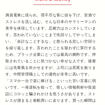
満員電車に揺られ、理不尽な客に頭を下げ、安酒で
ストレスを流し込む。そんな日本のサラリーマンの
美学を体現しています。忍耐力はカンストしていま
す。言われていないことまで先回りしてやってしま
い、「余計なことするな」と怒られる悲しい空回り
を繰り返します。言われたことを疑わずに実行する
ため、ブラック企業にとっては最高の燃料です。搾
取されていることに気づかない幸せな人です。後輩
には先輩風を吹かせますが、上司には尻尾を振りま
す。中間管理職としての適性が非常に高いです。
「スマホ一台で楽に稼げる」といった甘い言葉に弱
いです。一発逆転を狙って、怪しい情報商材や投資
話にコロッと騙されかける危うさがあります。スト
レスが溜まると衝動買いに走ります。買った瞬間は