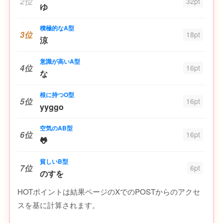
2位
32pt
ゆ
積極的なA型
3位
18pt
涼
意識が高いA型
4位
16pt
な
根に持つO型
5位
16pt
yyggo
空気のAB型
6位
16pt
🐸
貧しいB型
7位
6pt
のすを
HOTポイントは結果ページのXでのPOSTからのアクセ
スを基に計算されます。