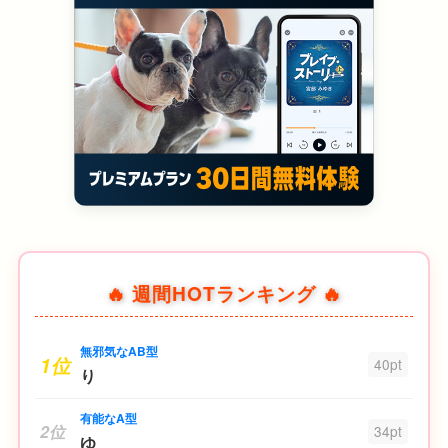
🔥 週間HOTランキング 🔥
無邪気なAB型
1位
40pt
り
有能なA型
2位
34pt
ゆ