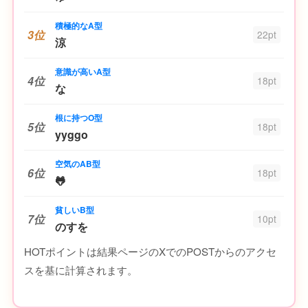
積極的なA型
3位
22pt
涼
意識が高いA型
4位
18pt
な
根に持つO型
5位
18pt
yyggo
空気のAB型
6位
18pt
🐸
貧しいB型
7位
10pt
のすを
HOTポイントは結果ページのXでのPOSTからのアクセ
スを基に計算されます。