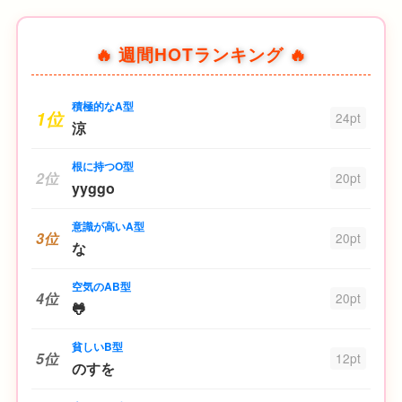
🔥 週間HOTランキング 🔥
積極的なA型
1位
24pt
涼
根に持つO型
2位
20pt
yyggo
意識が高いA型
3位
20pt
な
空気のAB型
4位
20pt
🐸
貧しいB型
5位
12pt
のすを