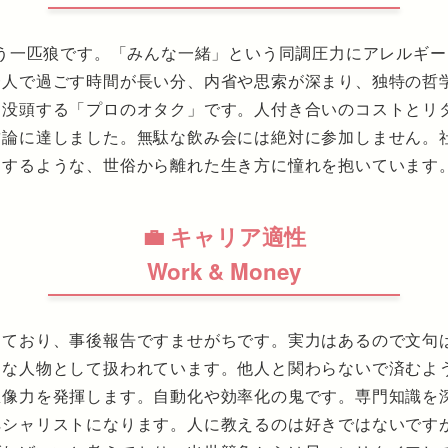
嫌う一匹狼です。「みんな一緒」という同調圧力にアレルギ
一人で過ごす時間が長い分、内省や思索が深まり、独特の哲
に没頭する「プロのオタク」です。人付き合いのコストとリ
結論に達しました。無駄な飲み会には絶対に参加しません。
をするような、世俗から離れた生き方に憧れを抱いています
💼 キャリア適性
Work & Money
じており、事後報告ですませがちです。実力はあるので文句
スな人物として扱われています。他人と関わらないで済むよ
想像力を発揮します。自動化や効率化の鬼です。専門知識を
ペシャリストになります。人に教えるのは好きではないです