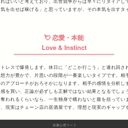
げればいいと考えており、出世競争からは早々にリタイアし
本気を出せば稼げる」と思っていますが、その本気を出すタ
💘 恋愛・本能
Love & Instinct
ストレスで爆発します。休日に「どこか行こう」と連れ回さ
妄想力が豊かで、片思いの段階が一番楽しいタイプです。相
実のアプローチがおろそかになります。相手の感情を分析し
反感を買い、正論が必ずしも正解ではない結果となるでしょ
を奪われるくらいなら、一生独身で構わないと腹を括ってい
が、現実はチェーン店の居酒屋です。理想と現実のギャップ
深層心理ワード